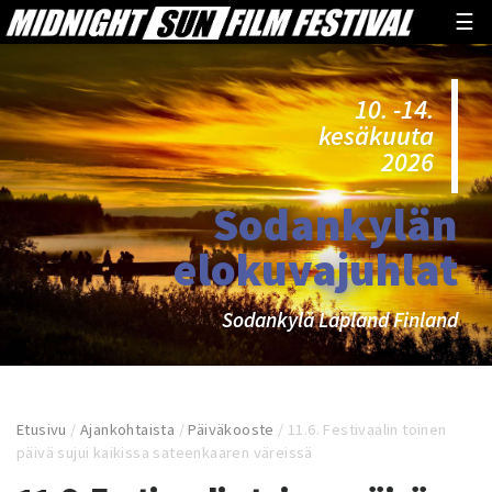
☰
10. -14.
kesäkuuta
2026
Sodankylän
elokuvajuhlat
Sodankylä Lapland Finland
Etusivu
/
Ajankohtaista
/
Päiväkooste
/
11.6. Festivaalin toinen
päivä sujui kaikissa sateenkaaren väreissä