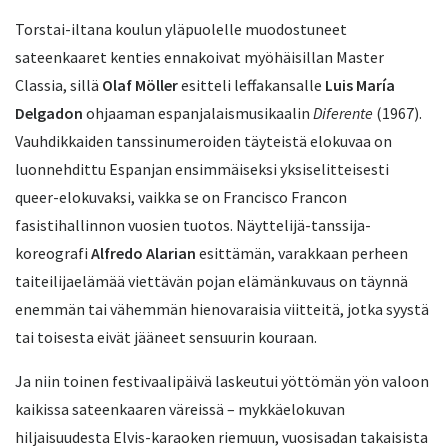
Torstai-iltana koulun yläpuolelle muodostuneet
sateenkaaret kenties ennakoivat myöhäisillan Master
Classia, sillä
Olaf Möller
esitteli leffakansalle
Luis María
Delgadon
ohjaaman espanjalaismusikaalin
Diferente
(1967).
Vauhdikkaiden tanssinumeroiden täyteistä elokuvaa on
luonnehdittu Espanjan ensimmäiseksi yksiselitteisesti
queer-elokuvaksi, vaikka se on Francisco Francon
fasistihallinnon vuosien tuotos. Näyttelijä-tanssija-
koreografi
Alfredo Alarian
esittämän, varakkaan perheen
taiteilijaelämää viettävän pojan elämänkuvaus on täynnä
enemmän tai vähemmän hienovaraisia viitteitä, jotka syystä
tai toisesta eivät jääneet sensuurin kouraan.
Ja niin toinen festivaalipäivä laskeutui yöttömän yön valoon
kaikissa sateenkaaren väreissä – mykkäelokuvan
hiljaisuudesta Elvis-karaoken riemuun, vuosisadan takaisista