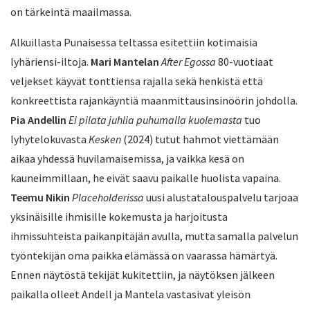
on tärkeintä maailmassa.
Alkuillasta Punaisessa teltassa esitettiin kotimaisia
lyhäriensi-iltoja.
Mari Mantelan
After Egossa
80-vuotiaat
veljekset käyvät tonttiensa rajalla sekä henkistä että
konkreettista rajankäyntiä maanmittausinsinöörin johdolla.
Pia Andellin
Ei pilata juhlia puhumalla kuolemasta
tuo
lyhytelokuvasta
Kesken
(2024) tutut hahmot viettämään
aikaa yhdessä huvilamaisemissa, ja vaikka kesä on
kauneimmillaan, he eivät saavu paikalle huolista vapaina.
Teemu Nikin
Placeholderissa
uusi alustatalouspalvelu tarjoaa
yksinäisille ihmisille kokemusta ja harjoitusta
ihmissuhteista paikanpitäjän avulla, mutta samalla palvelun
työntekijän oma paikka elämässä on vaarassa hämärtyä.
Ennen näytöstä tekijät kukitettiin, ja näytöksen jälkeen
paikalla olleet Andell ja Mantela vastasivat yleisön