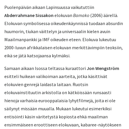
Puolenpäivän aikaan Lapinsuussa vaikututtiin
Abderrahmane Sissakon
elokuvan
Bamako
(2006) äärellä.
Elokuvan symbolisessa oikeudenkäynnissä tuodaan absurdin
huumorin, tiukan väittelyn ja universaalin kielen avuin
Maailmanpankki ja IMF oikeuden eteen. Elokuva lukeutuu
2000-luvun afrikkalaisen elokuvan merkittävimpiin teoksiin,
eikä se jätä katsojaansa kylmäksi.
Samaan aikaan Isossa teltassa kuraattori
Jon Wengström
esitteli huikean valikoiman aarteita, jotka käsittivät
elokuvien genrejä laidasta laitaan. Ruotsin
elokuvainstituutin arkistolla on kätköissään runsaasti
hienoja varhaisia eurooppalaisia lyhytfilmejä, joita ei ole
säilynyt missään muualla. Mukaan lukeutui esimerkiksi
entisöinti käsin väritetystä kopiosta ehkä maailman
ensimmäiseen eroottiseen elokuvaan, kabaree-näytökseen