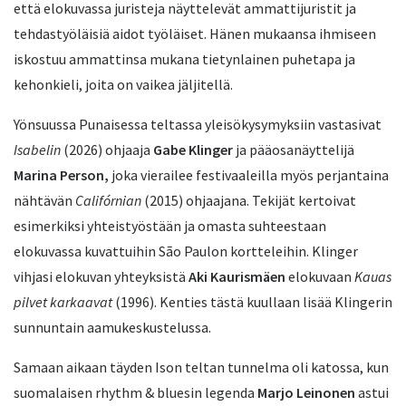
että elokuvassa juristeja näyttelevät ammattijuristit ja
tehdastyöläisiä aidot työläiset. Hänen mukaansa ihmiseen
iskostuu ammattinsa mukana tietynlainen puhetapa ja
kehonkieli, joita on vaikea jäljitellä.
Yönsuussa Punaisessa teltassa yleisökysymyksiin vastasivat
Isabelin
(2026) ohjaaja
Gabe Klinger
ja pääosanäyttelijä
Marina Person,
joka vierailee festivaaleilla myös perjantaina
nähtävän
Califórnian
(2015) ohjaajana. Tekijät kertoivat
esimerkiksi yhteistyöstään ja omasta suhteestaan
elokuvassa kuvattuihin São Paulon kortteleihin. Klinger
vihjasi elokuvan yhteyksistä
Aki Kaurismäen
elokuvaan
Kauas
pilvet karkaavat
(1996). Kenties tästä kuullaan lisää Klingerin
sunnuntain aamukeskustelussa.
Samaan aikaan täyden Ison teltan tunnelma oli katossa, kun
suomalaisen rhythm & bluesin legenda
Marjo Leinonen
astui