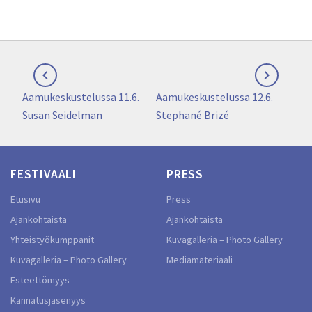
Artikkelien


selaus
Previous
Next
Aamukeskustelussa 11.6.
Aamukeskustelussa 12.6.
post:
post:
Susan Seidelman
Stephané Brizé
FESTIVAALI
PRESS
Etusivu
Press
Ajankohtaista
Ajankohtaista
Yhteistyökumppanit
Kuvagalleria – Photo Gallery
Kuvagalleria – Photo Gallery
Mediamateriaali
Esteettömyys
Kannatusjäsenyys