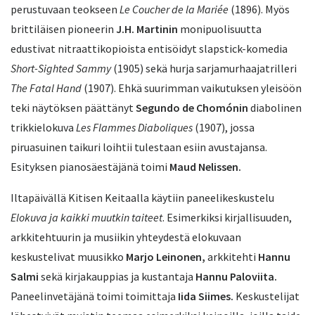
perustuvaan teokseen
Le Coucher de la Mariée
(1896). Myös
brittiläisen pioneerin
J.H. Martinin
monipuolisuutta
edustivat nitraattikopioista entisöidyt slapstick-komedia
Short-Sighted Sammy
(1905) sekä hurja sarjamurhaajatrilleri
The Fatal Hand
(1907). Ehkä suurimman vaikutuksen yleisöön
teki näytöksen päättänyt
Segundo de Chomónin
diabolinen
trikkielokuva
Les Flammes
Diaboliques
(1907), jossa
piruasuinen taikuri loihtii tulestaan esiin avustajansa.
Esityksen pianosäestäjänä toimi
Maud Nelissen.
Iltapäivällä Kitisen Keitaalla käytiin paneelikeskustelu
Elokuva ja kaikki muutkin taiteet
. Esimerkiksi kirjallisuuden,
arkkitehtuurin ja musiikin yhteydestä elokuvaan
keskustelivat muusikko
Marjo Leinonen,
arkkitehti
Hannu
Salmi
sekä kirjakauppias ja kustantaja
Hannu Paloviita.
Paneelinvetäjänä toimi toimittaja
Iida Siimes.
Keskustelijat