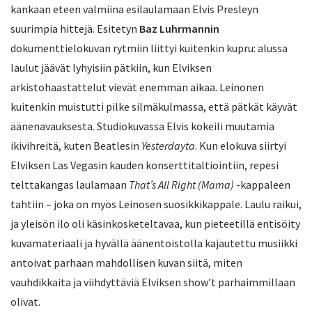
kankaan eteen valmiina esilaulamaan Elvis Presleyn
suurimpia hittejä. Esitetyn
Baz Luhrmannin
dokumenttielokuvan rytmiin liittyi kuitenkin kupru: alussa
laulut jäävät lyhyisiin pätkiin, kun Elviksen
arkistohaastattelut vievät enemmän aikaa. Leinonen
kuitenkin muistutti pilke silmäkulmassa, että pätkät käyvät
äänenavauksesta. Studiokuvassa Elvis kokeili muutamia
ikivihreitä, kuten Beatlesin
Yesterdayta
. Kun elokuva siirtyi
Elviksen Las Vegasin kauden konserttitaltiointiin, repesi
telttakangas laulamaan
That’s All Right (Mama)
-kappaleen
tahtiin – joka on myös Leinosen suosikkikappale. Laulu raikui,
ja yleisön ilo oli käsinkosketeltavaa, kun pieteetillä entisöity
kuvamateriaali ja hyvällä äänentoistolla kajautettu musiikki
antoivat parhaan mahdollisen kuvan siitä, miten
vauhdikkaita ja viihdyttäviä Elviksen show’t parhaimmillaan
olivat.