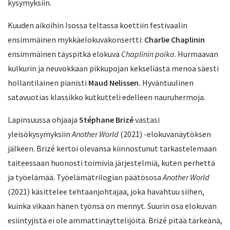
kysymyksiin.
Kuuden aikoihin Isossa teltassa koettiin festivaalin
ensimmäinen mykkäelokuvakonsertti:
Charlie Chaplinin
ensimmäinen täyspitkä elokuva
Chaplinin poika
. Hurmaavan
kulkurin ja neuvokkaan pikkupojan kekseliästä menoa säesti
hollantilainen pianisti
Maud Nelissen.
Hyväntuulinen
satavuotias klassikko kutkutteli edelleen nauruhermoja.
Lapinsuussa ohjaaja
Stéphane Brizé
vastasi
yleisökysymyksiin
Another World
(2021) -elokuvanäytöksen
jälkeen. Brizé kertoi olevansa kiinnostunut tarkastelemaan
taiteessaan huonosti toimivia järjestelmiä, kuten perhettä
ja työelämää. Työelämätrilogian päätösosa
Another World
(2021) käsittelee tehtaanjohtajaa, joka havahtuu siihen,
kuinka vikaan hänen työnsä on mennyt. Suurin osa elokuvan
esiintyjistä ei ole ammattinäyttelijöitä. Brizé pitää tärkeänä,