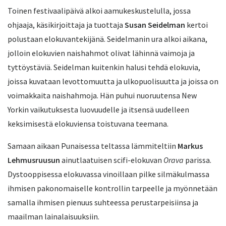
Toinen festivaalipäivä alkoi aamukeskustelulla, jossa
ohjaaja, käsikirjoittaja ja tuottaja
Susan Seidelman
kertoi
polustaan elokuvantekijänä. Seidelmanin ura alkoi aikana,
jolloin elokuvien naishahmot olivat lähinnä vaimoja ja
tyttöystäviä. Seidelman kuitenkin halusi tehdä elokuvia,
joissa kuvataan levottomuutta ja ulkopuolisuutta ja joissa on
voimakkaita naishahmoja. Hän puhui nuoruutensa New
Yorkin vaikutuksesta luovuudelle ja itsensä uudelleen
keksimisestä elokuviensa toistuvana teemana.
Samaan aikaan Punaisessa teltassa lämmiteltiin
Markus
Lehmusruusun
ainutlaatuisen scifi-elokuvan
Orava
parissa.
Dystooppisessa elokuvassa vinoillaan pilke silmäkulmassa
ihmisen pakonomaiselle kontrollin tarpeelle ja myönnetään
samalla ihmisen pienuus suhteessa perustarpeisiinsa ja
maailman lainalaisuuksiin.