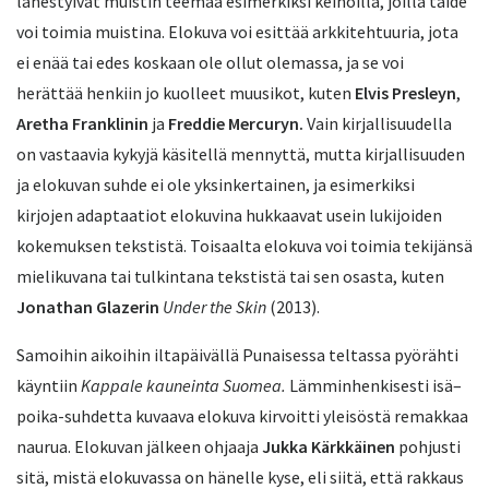
lähestyivät muistin teemaa esimerkiksi keinoilla, joilla taide
voi toimia muistina. Elokuva voi esittää arkkitehtuuria, jota
ei enää tai edes koskaan ole ollut olemassa, ja se voi
herättää henkiin jo kuolleet muusikot, kuten
Elvis Presleyn
,
Aretha Franklinin
ja
Freddie Mercuryn.
Vain kirjallisuudella
on vastaavia kykyjä käsitellä mennyttä, mutta kirjallisuuden
ja elokuvan suhde ei ole yksinkertainen, ja esimerkiksi
kirjojen adaptaatiot elokuvina hukkaavat usein lukijoiden
kokemuksen tekstistä. Toisaalta elokuva voi toimia tekijänsä
mielikuvana tai tulkintana tekstistä tai sen osasta, kuten
Jonathan Glazerin
Under the Skin
(2013).
Samoihin aikoihin iltapäivällä Punaisessa teltassa pyörähti
käyntiin
Kappale kauneinta Suomea.
Lämminhenkisesti isä–
poika-suhdetta kuvaava elokuva kirvoitti yleisöstä remakkaa
naurua. Elokuvan jälkeen ohjaaja
Jukka Kärkkäinen
pohjusti
sitä, mistä elokuvassa on hänelle kyse, eli siitä, että rakkaus