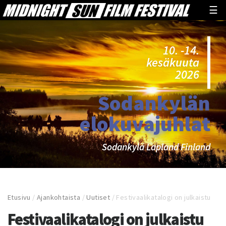
☰
10. -14.
kesäkuuta
2026
Sodankylän
elokuvajuhlat
Sodankylä Lapland Finland
Etusivu
/
Ajankohtaista
/
Uutiset
/
Festivaalikatalogi on julkaistu
Festivaalikatalogi on julkaistu