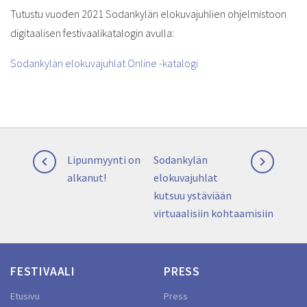
Tutustu vuoden 2021 Sodankylän elokuvajuhlien ohjelmistoon
digitaalisen festivaalikatalogin avulla:
Sodankylän elokuvajuhlat Online -katalogi
Artikkelien
Previous
Next
Lipunmyynti on
Sodankylän


selaus
post:
post:
alkanut!
elokuvajuhlat
kutsuu ystäviään
virtuaalisiin kohtaamisiin
FESTIVAALI
PRESS
Etusivu
Press