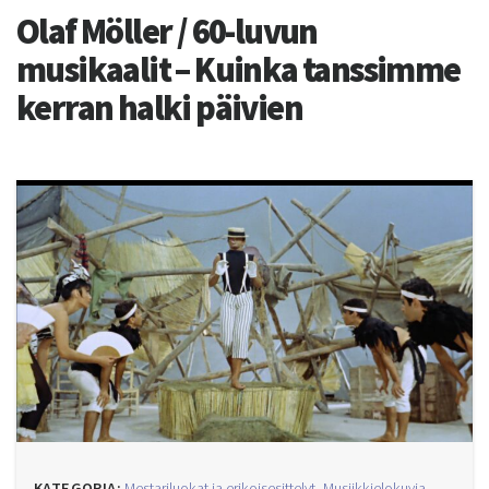
Olaf Möller / 60-luvun
musikaalit – Kuinka tanssimme
kerran halki päivien
KATEGORIA:
Mestariluokat ja erikoisesittelyt
,
Musiikkielokuvia
,