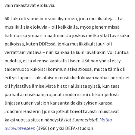
vain rakastavat elokuvia.
60-luku oli viimeinen vuosikymmen, jona musikaaleja – tai
musiikillisia elokuvia – oli kaikkialla, myös pienemmissä
hahmoissa ympäri maailman. Ja joskus melko yllättävissäkin
paikoissa, kuten DDR:ssä, jonka musiikkikulttuuri oli
verrattain valtava – niin kankaalla kuin lavallakin. Voi tuntua
oudolta, että yleensä kapitalistiseen USA:han yhdistetty
taidemuoto kukoisti kommunistivaltiossa, mutta tämä oli
erityistapaus: saksalaisen musiikkielokuvan vanhat perinteet
oli hylättävä ilmiselvistä historiallisista syistä, kun taas
parhaita musikaaleja ajanut modernismi oli kömpelösti
linjassa uuden valtion kansantaidekäsityksen kanssa.
Joachim Haslerin (jonka jotkut toivottavasti muistavat
kaksi vuotta sitten nähdystä
Hot Summerista
!)
Matka
aviovuoteeseen
(1966) on yksi DEFA-studion