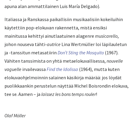
apuna alan ammattilainen Luis María Delgado).
Italiassa ja Ranskassa paikallisiin musikaalisiin kokeiluihin
käytettiin pop-elokuvan rakennetta, mistä ensiksi
mainitussa kehittyi ainutlaatuinen alagenre
musicarello
,
johon nouseva tähti-
autrice
Lina Wertmüller loi läpilauletun
ja -tanssitun metasatiirin
Don’t Sting the Mosquito
(1967).
Vähiten tanssimista on yhtä metaelokuvallisessa,
nouvelle
vaguelle
irvailevassa
Find the Idolissa
(1964), mutta kuten
elokuvaohjelmoinnin salainen käsikirja määrää: jos löydät
puolikkaankin perustelun näyttää Michel Boisrondin elokuva,
tee se. Aamen – ja
laissez les bons temps rouler
!
Olaf Möller