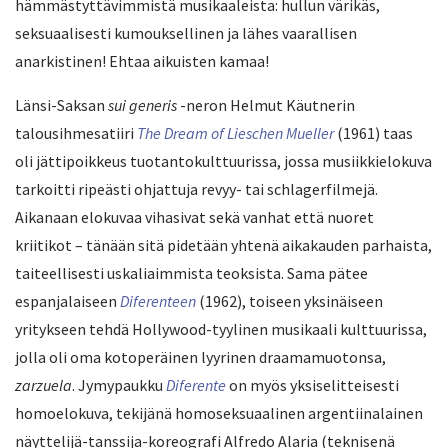
hämmästyttävimmistä musikaaleista: hullun värikäs,
seksuaalisesti kumouksellinen ja lähes vaarallisen
anarkistinen! Ehtaa aikuisten kamaa!
Länsi-Saksan
sui generis
-neron Helmut Käutnerin
talousihmesatiiri
The Dream of Lieschen Mueller
(1961) taas
oli jättipoikkeus tuotantokulttuurissa, jossa musiikkielokuva
tarkoitti ripeästi ohjattuja revyy- tai schlagerfilmejä.
Aikanaan elokuvaa
vihasivat sekä vanhat että nuoret
kriitikot – tänään sitä pidetään yhtenä aikakauden parhaista,
taiteellisesti uskaliaimmista teoksista. Sama pätee
espanjalaiseen
Diferenteen
(1962), toiseen yksinäiseen
yritykseen tehdä Hollywood-tyylinen musikaali kulttuurissa,
jolla oli oma kotoperäinen lyyrinen draamamuotonsa,
zarzuela
. Jymypaukku
Diferente
on myös yksiselitteisesti
homoelokuva, tekijänä homoseksuaalinen argentiinalainen
näyttelijä-tanssija-koreografi Alfredo Alaria (teknisenä