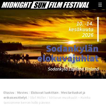
☰
10. -14.
kesäkuuta
2026
Sodankylän
elokuvajuhlat
Sodankylä Lapland Finland
Etusivu
/
Movies
/
Elokuvat luokittain
/
Mestariluokat ja
erikoisesittelyt
/
Olaf Möller / 60-luvun musikaalit – Kuinka
tanssimme kerran halki päivien