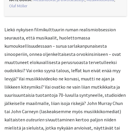
Olaf Möller
Liekö nykyisen filmikulttuurin ruman realismiobsession
seurausta, että musikaalit, huolettomassa
kumouksellisuudessaan – surua sarlakanpunaisesta
sinooperiin, onnea oljenkeltaisesta orvokinsiniseen – ovat
muuttuneet elokuvallisesta perusruoasta tervetulleeksi
oudokiksi? Vai onko syynä talous, leffat kun eivät enää myy
levyjä? Vai musiikkivideoko ne korvasi, muutti ne ajan ja
liikkeen kiteymiksi? Vai ovatko ne vain liian mutkikkaita ja
suurisuuntaisia tuotantoja 70-luvulla syntyneelle, studioiden
jälkeiselle maailmalle, liian isoja riskejä? John Murray Chun
tai John Carneyn (laskeaksemme myös musiikkikomediat)
kaltaisten
auteurien
sivuuttaminen kertoo paljon niiden
mielistä ja sieluista, jotka nykyään arvioivat, näyttävät tai