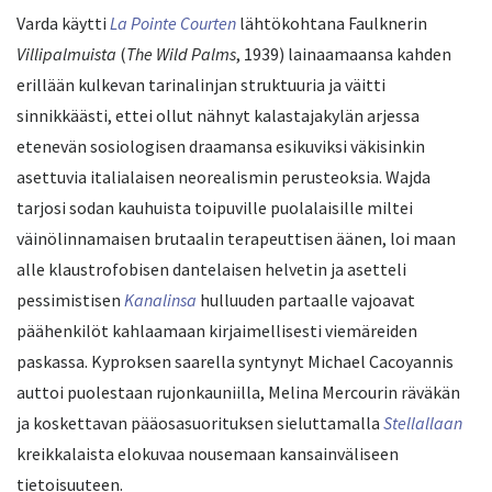
Varda käytti
La Pointe Courten
lähtökohtana Faulknerin
Villipalmuista
(
The Wild Palms
, 1939) lainaamaansa kahden
erillään kulkevan tarinalinjan struktuuria ja väitti
sinnikkäästi, ettei ollut nähnyt kalastajakylän arjessa
etenevän sosiologisen draamansa esikuviksi väkisinkin
asettuvia italialaisen neorealismin perusteoksia. Wajda
tarjosi sodan kauhuista toipuville puolalaisille miltei
väinölinnamaisen brutaalin terapeuttisen äänen, loi maan
alle klaustrofobisen dantelaisen helvetin ja asetteli
pessimistisen
Kanalinsa
hulluuden partaalle vajoavat
päähenkilöt kahlaamaan kirjaimellisesti viemäreiden
paskassa. Kyproksen saarella syntynyt Michael Cacoyannis
auttoi puolestaan rujonkauniilla, Melina Mercourin räväkän
ja koskettavan pääosasuorituksen sieluttamalla
Stellallaan
kreikkalaista elokuvaa nousemaan kansainväliseen
tietoisuuteen.