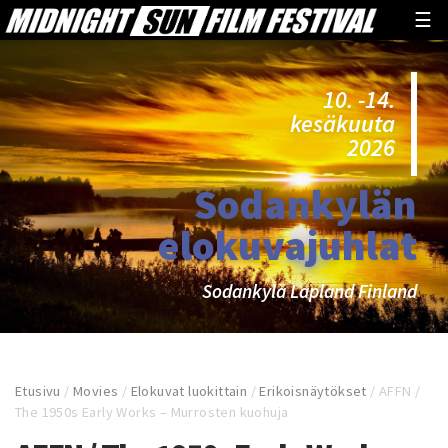
☰
10. -14.
kesäkuuta
2026
Sodankylän
elokuvajuhlat
Sodankylä Lapland Finland
Etusivu
/
Movies
/
Elokuvat luokittain
/
Erikoisnäytökset
/
AFFN /
The 1950s Early Works – Murrosten kuohuja