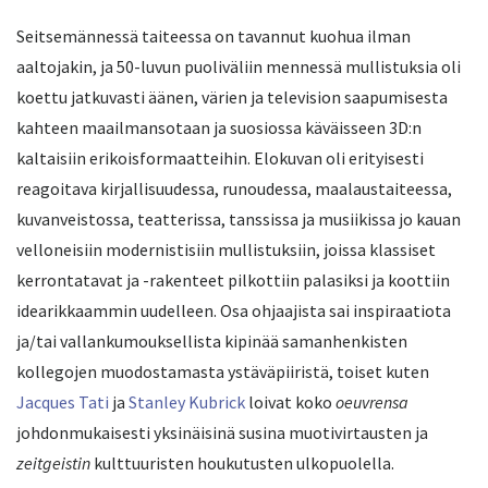
Seitsemännessä taiteessa on tavannut kuohua ilman
aaltojakin, ja 50-luvun puoliväliin mennessä mullistuksia oli
koettu jatkuvasti äänen, värien ja television saapumisesta
kahteen maailmansotaan ja suosiossa käväisseen 3D:n
kaltaisiin erikoisformaatteihin. Elokuvan oli erityisesti
reagoitava kirjallisuudessa, runoudessa, maalaustaiteessa,
kuvanveistossa, teatterissa, tanssissa ja musiikissa jo kauan
velloneisiin modernistisiin mullistuksiin, joissa klassiset
kerrontatavat ja -rakenteet pilkottiin palasiksi ja koottiin
idearikkaammin uudelleen. Osa ohjaajista sai inspiraatiota
ja/tai vallankumouksellista kipinää samanhenkisten
kollegojen muodostamasta ystäväpiiristä, toiset kuten
Jacques Tati
ja
Stanley Kubrick
loivat koko
oeuvrensa
johdonmukaisesti yksinäisinä susina muotivirtausten ja
zeitgeistin
kulttuuristen houkutusten ulkopuolella.