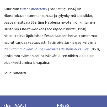
Kubrickin
P
eli on menetetty
(
The Killing
, 1956) on
rikoselokuvan tummanpuhuva ja tylynkylmä klassikko,
pääosanesittäjä Sterling Haydenia myöten jonkinlainen
Hustonin
Asfalttiviidakon
(
The Asphalt Jungle
, 1950)
niskoitteleva äpäräsisar. Festarivuoden hervottomimmat
naurut tarjoaa vastaavasti Tatin oivallus- ja gagikertymä
Riemuloma Rivieralla
(
Les vacances de Monsieur Hulot
, 1953),
jonka rantaviivaan aallot iskevät kuten niiden kuuluukin –
pidäkkeettöminä ja vapaina.
Lauri Timonen
FESTIVAALI
PRESS