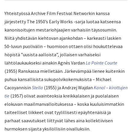
Yhteistyössä Archive Film Festival Networkin kanssa
järjestetty The 1950’s Early Works -sarja luotaa katseensa
kanonisoitujen mestariohjaajien varhaisiin täysosumiin.
Niitä yhdistävän kiehtovan ajankohdan – karkeasti laskien
50-luvun puolivälin – huomioon ottaen olisi houkuttelevaa
höpistä ”uusista aalloista”, jollaisen varhaiseksi
lähtölaukaukseksi ainakin Agnès Vardan
La Pointe Courte
(1955) Ranskassa mielletään. Järkevämpää lienee kuitenkin
puhua kansallisista sukupolvikokemuksista – Michael
Cacoyannisin
Stella
(1955) ja Andrzej Wajdan
Kanal – kirottujen
tie
(1957) olivat avainteoksia kreikkalaisen ja puolalaisen
elokuvan maailmanvalloituksessa – koska kuuluisimmatkin
taiteelliset liikkeet ovat tyylillisesti epäyhtenäisiä ja
parhaat saavutukset liittyvät lähes aina kollektiivisen
hurmoksen sijasta yksilöllisiin oivalluksiin.