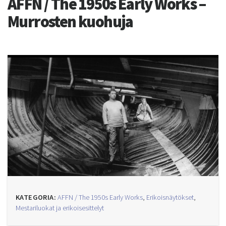
AFFN / The 1950s Early Works –
Murrosten kuohuja
KATEGORIA:
AFFN / The 1950s Early Works
,
Erikoisnäytökset
,
Mestariluokat ja erikoisesittelyt