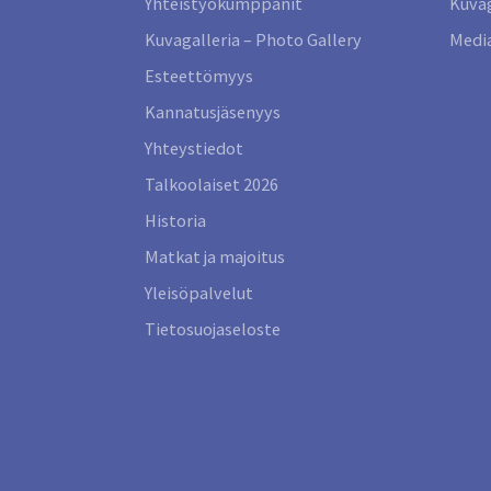
Yhteistyökumppanit
Kuvag
Kuvagalleria – Photo Gallery
Media
Esteettömyys
Kannatusjäsenyys
Yhteystiedot
Talkoolaiset 2026
Historia
Matkat ja majoitus
Yleisöpalvelut
Tietosuojaseloste