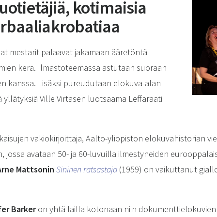
suotietäjiä, kotimaisia
rbaaliakrobatiaa
at mestarit palaavat jakamaan ääretöntä
mien kera. Ilmastoteemassa astutaan suoraan
en kanssa. Lisäksi pureudutaan elokuva-alan
 yllätyksiä Ville Virtasen luotsaama Leffaraati
isujen vakiokirjoittaja, Aalto-yliopiston elokuvahistorian vi
n, jossa avataan 50- ja 60-luvuilla ilmestyneiden eurooppala
Arne Mattsonin
Sininen ratsastaja
(1959) on vaikuttanut gial
er Barker
on yhtä lailla kotonaan niin dokumenttielokuvien