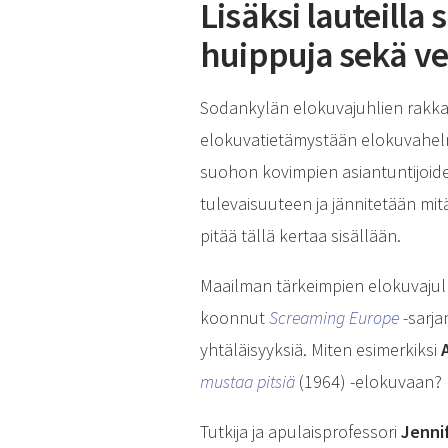
Lisäksi lauteilla 
huippuja sekä ve
Sodankylän elokuvajuhlien rakka
elokuvatietämystään elokuvahel
suohon kovimpien asiantuntijoid
tulevaisuuteen ja jännitetään mitä
pitää tällä kertaa sisällään.
Maailman tärkeimpien elokuvajulka
koonnut
Screaming Europe
-sarja
yhtäläisyyksiä. Miten esimerkiksi
mustaa pitsiä
(1964) -elokuvaan?
Tutkija ja apulaisprofessori
Jennif