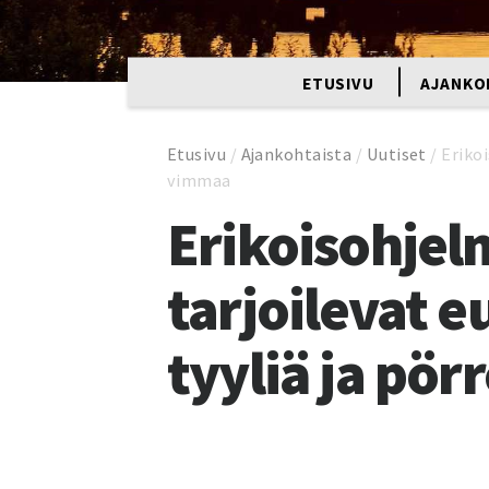
ETUSIVU
AJANKO
Etusivu
/
Ajankohtaista
/
Uutiset
/
Eriko
vimmaa
Erikoisohjel
tarjoilevat 
tyyliä ja pö