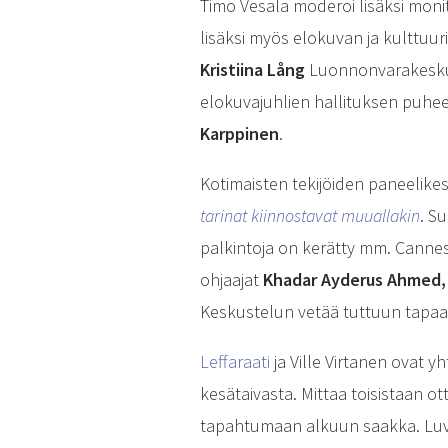
Timo Vesala moderoi lisäksi moni
lisäksi myös elokuvan ja kulttuu
Kristiina Lång
Luonnonvarakeskuks
elokuvajuhlien hallituksen puhe
Karppinen
.
Kotimaisten tekijöiden paneelik
tarinat kiinnostavat muuallakin
. S
palkintoja on kerätty mm. Cannes
ohjaajat
Khadar Ayderus Ahmed
Keskustelun vetää tuttuun tapaa
Leffaraati
ja Ville Virtanen ovat 
kesätaivasta. Mittaa toisistaan o
tapahtumaan alkuun saakka. Luva