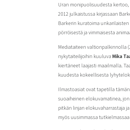
Uran monipuolisuudesta kertoo, se
2012 julkaistussa kirjassaan Bark
Barkerin kuratoima unkarilaisten
pörröisestä ja vimmaisesta anima
Mediataiteen valtionpalkinnolla (2
nykytaiteilijoihin kuuluva
Mika Ta
kiertäneet laajasti maailmalla. T
kuudesta kokeellisesta lyhytelo
Ilmastoasiat ovat tapetilla tämä
suoaiheinen elokuvamatinea, jon
pitkän linjan elokuvaharrastaja ja 
myös uusimmassa tutkielmassaa