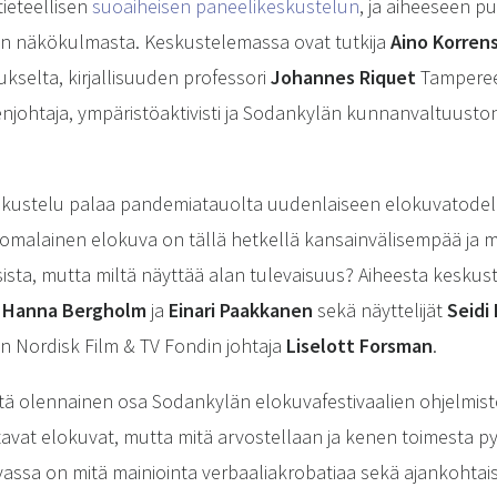
tieteellisen
suoaiheisen paneelikeskustelun
, ja aiheeseen 
rin näkökulmasta. Keskustelemassa ovat tutkija
Aino Korren
elta, kirjallisuuden professori
Johannes Riquet
Tampereen
enjohtaja, ympäristöaktivisti ja Sodankylän kunnanvaltuust
eskustelu palaa pandemiatauolta uudenlaiseen elokuvatodel
uomalainen elokuva on tällä hetkellä kansainvälisempää ja
ista, mutta miltä näyttää alan tulevaisuus? Aiheesta keskust
, Hanna Bergholm
ja
Einari Paakkanen
sekä näyttelijät
Seidi
n Nordisk Film & TV Fondin johtaja
Liselott Forsman
.
yhtä olennainen osa Sodankylän elokuvafestivaalien ohjelmist
ttavat elokuvat, mutta mitä arvostellaan ja kenen toimesta py
ssa on mitä mainiointa verbaaliakrobatiaa sekä ajankohtais