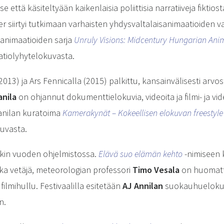
 että käsiteltyään kaikenlaisia poliittisia narratiiveja fikti
er siirtyi tutkimaan varhaisten yhdysvaltalaisanimaatioiden v
 animaatioiden sarja
Unruly Visions: Midcentury Hungarian Ani
atiolyhytelokuvasta.
013) ja Ars Fennicalla (2015) palkittu, kansainvälisesti arvo
anila
on ohjannut dokumenttielokuvia, videoita ja filmi- ja vid
aanilan kuratoima
Kamerakynät – Kokeellisen elokuvan freestyle
kuvasta.
nkin vuoden ohjelmistossa.
Elävä suo elämän kehto
-nimiseen 
ka vetäjä, meteorologian professori
Timo Vesala
on huomatt
filmihullu. Festivaalilla esitetään
AJ Annilan
suokauhuelok
n.