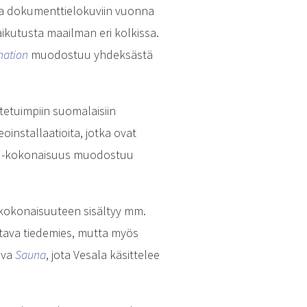
osta dokumenttielokuviin vuonna
aikutusta maailman eri kolkissa.
mation
muodostuu yhdeksästä
stetuimpiin suomalaisiin
eoinstallaatioita, jotka ovat
-kokonaisuus muodostuu
kokonaisuuteen sisältyy mm.
ava tiedemies, mutta myös
uva
Sauna
, jota Vesala käsittelee