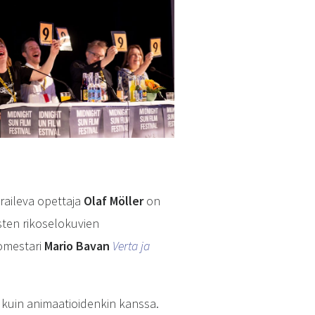
eraileva opettaja
Olaf Möller
on
isten rikoselokuvien
lomestari
Mario Bavan
Verta ja
 kuin animaatioidenkin kanssa.