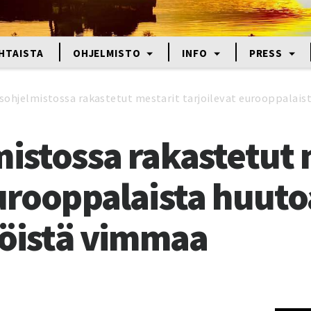
HTAISTA
OHJELMISTO
INFO
PRESS
isohjelmistossa rakastetut mestarit tarjoilevat eurooppalaist
mistossa rakastetut 
eurooppalaista huuto
rröistä vimmaa