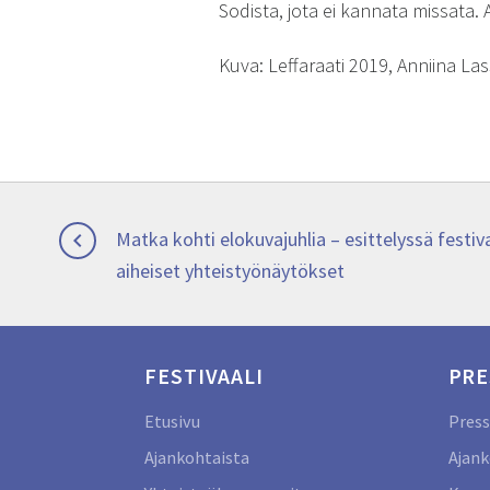
Sodista, jota ei kannata missata. 
Kuva: Leffaraati 2019, Anniina Las
Artikkelien
Previous
Matka kohti elokuvajuhlia – esittelyssä festi

post:
aiheiset yhteistyönäytökset
selaus
FESTIVAALI
PRE
Etusivu
Press
Ajankohtaista
Ajank