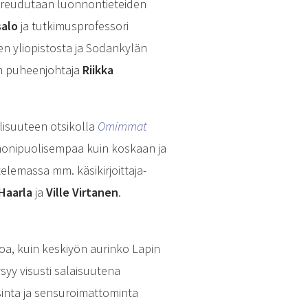
pureudutaan luonnontieteiden
salo
ja tutkimusprofessori
 yliopistosta ja Sodankylän
on puheenjohtaja
Riikka
lisuuteen otsikolla
Omimmat
 monipuolisempaa kuin koskaan ja
elemassa mm. käsikirjoittaja-
 Haarla
ja
Ville Virtanen
.
oa, kuin keskiyön aurinko Lapin
syy visusti salaisuutena
inta ja sensuroimattominta