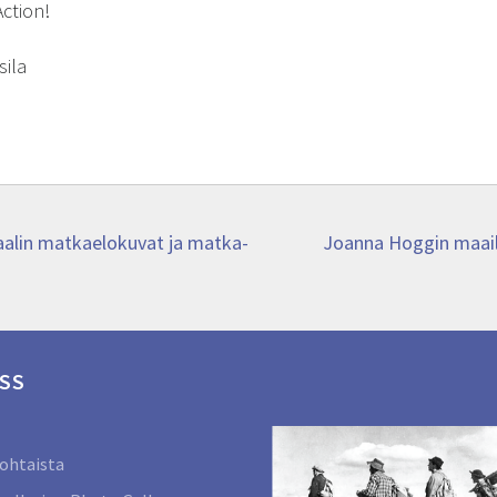
Action!
sila
Next
vaalin matkaelokuvat ja matka-
Joanna Hoggin maail
post:
SS
ohtaista