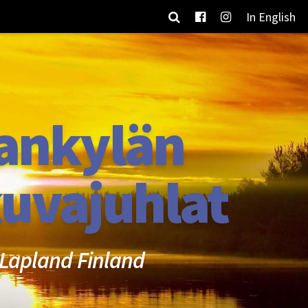
In English
ankylän
uvajuhlat
Lapland Finland