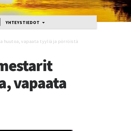
YHTEYSTIEDOT
a huutoa, vapaata tyyliä ja pörröistä
mestarit
a, vapaata