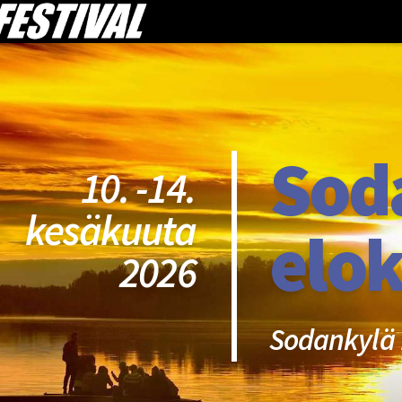
Sod
10. -14.
kesäkuuta
elok
2026
Sodankylä 