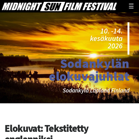
☰
10. -14.
kesäkuuta
2026
Sodankylän
elokuvajuhlat
Sodankylä Lapland Finland
Elokuvat:
Tekstitetty