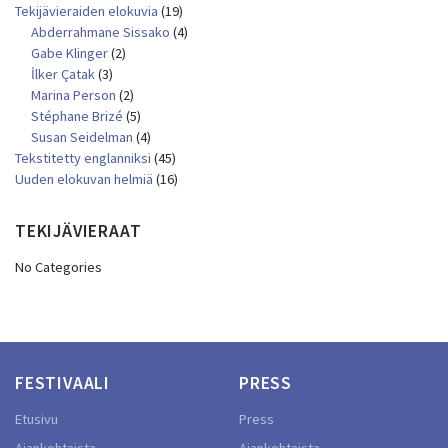
Tekijävieraiden elokuvia
(19)
Abderrahmane Sissako
(4)
Gabe Klinger
(2)
İlker Çatak
(3)
Marina Person
(2)
Stéphane Brizé
(5)
Susan Seidelman
(4)
Tekstitetty englanniksi
(45)
Uuden elokuvan helmiä
(16)
TEKIJÄVIERAAT
No Categories
FESTIVAALI
PRESS
Etusivu
Press
Ajankohtaista
Ajankohtaista